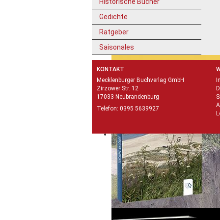
Historische Bücher
Gedichte
Ratgeber
Saisonales
KONTAKT
W
Mecklenburger Buchverlag GmbH
I
Zirzower Str. 12
D
17033 Neubrandenburg
S
A
Telefon:
0395 5639927
L