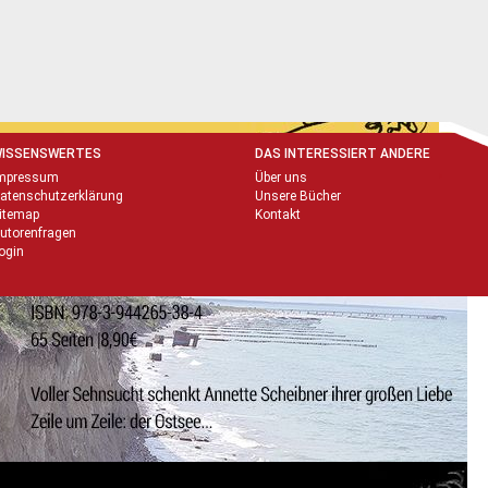
ISSENSWERTES
DAS INTERESSIERT ANDERE
mpressum
Über uns
atenschutzerklärung
Unsere Bücher
itemap
Kontakt
utorenfragen
ogin